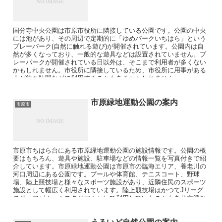
国分寺中央公園は市原市役所に隣接している公園です。公園の中央
には池があり、その周辺で定期的に「ゆめパークいちはら」という
プレーパーク(自然に触れる遊び)が開催されています。公園内は自
然が多くなっており、一般的な遊具などは設置されていません。プ
レーパークが開催されている日以外は、そこまで利用者が多くない
かもしれません。市役所に隣接しているため、市役所に用事がある
人が待ち時間などに利用することもあるかもしれません。
市原緑地運動公園の案内
市原市
市原市ちはら台にある市原緑地運動公園の施設情報です。公園の概
要はもちろん、遊具や施設、駐車場などの情報一覧を写真付きで紹
介しています。市原緑地運動公園は市原市の臨海エリア、養老川の
河口周辺にある公園です。プールや体育館、テニスコート、野球
場、陸上競技場と様々なスポーツ施設があり、近隣住民のスポーツ
施設として幅広く利用されています。陸上競技場はかつてJリーグ
のジェフがホームスタジアムとして利用していたこともあり立派な
施設です。野球場と陸上競技場はネーミングライツの導入によりゼ
ットエーにより施設名が命名されています。