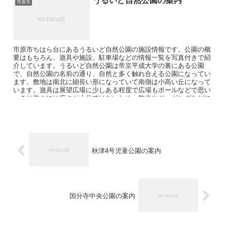
うるいど自然公園の案内
市原市
市原市ちはら台にあるうるいど自然公園の施設情報です。公園の概
要はもちろん、遊具や施設、駐車場などの情報一覧を写真付きで紹
介しています。うるいど自然公園は帝京平成大学の裏にある公園
で、自然公園の名前の通り、自然と多く触れ合える公園になってい
ます。敷地は南北に細長い形になっていて南側は小高い丘になって
います。遊具は展望広場に少しある程度で広場もボールなどで思い
っきり遊ぶには広さが十分ではないため、散歩やジョギングなどに
向いている公園です。駐車場は南北の両方にあるため、目的に合わ
せてどちらにでも停められるのは助かります。
秋津4号児童公園の案内
国分寺中央公園の案内