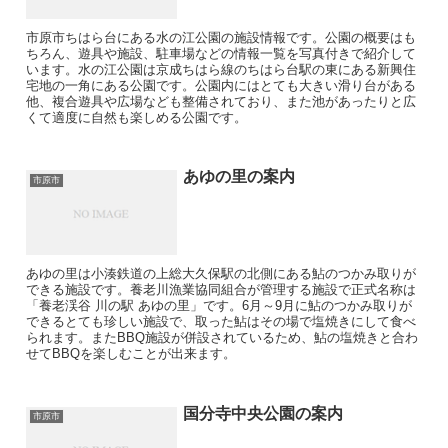
市原市ちはら台にある水の江公園の施設情報です。公園の概要はも
ちろん、遊具や施設、駐車場などの情報一覧を写真付きで紹介して
います。水の江公園は京成ちはら線のちはら台駅の東にある新興住
宅地の一角にある公園です。公園内にはとても大きい滑り台がある
他、複合遊具や広場なども整備されており、また池があったりと広
くて適度に自然も楽しめる公園です。
あゆの里の案内
市原市
あゆの里は小湊鉄道の上総大久保駅の北側にある鮎のつかみ取りが
できる施設です。養老川漁業協同組合が管理する施設で正式名称は
「養老渓谷 川の駅 あゆの里」です。6月～9月に鮎のつかみ取りが
できるとても珍しい施設で、取った鮎はその場で塩焼きにして食べ
られます。またBBQ施設が併設されているため、鮎の塩焼きと合わ
せてBBQを楽しむことが出来ます。
国分寺中央公園の案内
市原市