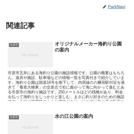
ParkNavi
関連記事
オリジナルメーカー海釣り公園
市原市
の案内
市原市五井にある海釣り公園の施設情報です。公園の概要はもちろ
ん、遊具や施設、駐車場などの情報一覧を写真付きで紹介していま
す。海釣り公園は国道16号を南下して、内房線の八幡宿駅付近を過
ぎて「養老大橋東」の交差点で右に曲がって海に向かって進むとあ
る市原市の海釣り施設です。250メートルほどの桟橋があり、料金
を払って海釣りをしっかりと楽しむ、まさに釣り好きのための施設
です。入口に管理棟のような建物があり、そこでは釣り具の販売や
レンタルの他、食堂などもあり施設も充実しています。
水の江公園の案内
市原市