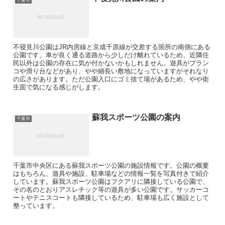
千葉市
不寝見川公園はJR内房線と京成千原線が交差する箇所の南側にある
公園です。車が良く通る道路から少しだけ離れているため、近隣住
民以外は公園の存在に気が付かないかもしれません。遊具がブラン
コや滑り台などがあり、やや細長い敷地になっていますがそれなり
の広さがあります。ただ公園入口にゴミ捨て場があるため、やや衛
生面で気になる感じがします。
蘇我スポーツ公園の案内
千葉市
千葉市中央区にある蘇我スポーツ公園の施設情報です。公園の概要
はもちろん、遊具や施設、駐車場などの情報一覧を写真付きで紹介
しています。蘇我スポーツ公園はフクアリに隣接している公園で、
その名のとおりアスレチック等の遊具が多い公園です。サッカーコ
ートやテニスコートも隣接しているため、駐車場も広く施設として
整っています。