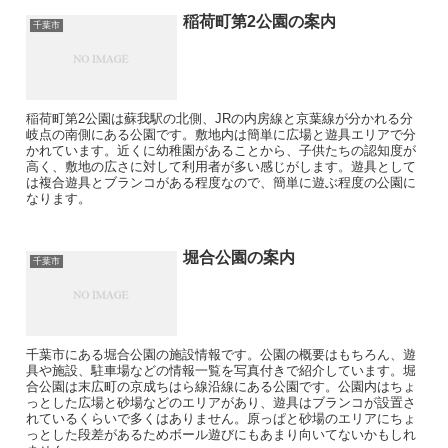
稲荷町第2公園の案内
千葉市
稲荷町第2公園は蘇我駅の北側、JRの内房線と京葉線が分かれる分
岐点の南側にある公園です。敷地内は簡単に広場と遊具エリアで分
かれています。近くに幼稚園があることから、子供たちの認知度が
高く、敷地の広さに対して利用者が多い感じがします。遊具として
は複合遊具とブランコがある程度なので、簡単に遊ぶ程度の公園に
なります。
堀合公園の案内
千葉市
千葉市にある堀合公園の施設情報です。公園の概要はもちろん、遊
具や施設、駐車場などの情報一覧を写真付きで紹介しています。堀
合公園は末広町の京成ちはら線沿線にある公園です。公園内はちょ
っとした広場と砂場などのエリアがあり、遊具はブランコが設置さ
れているくらいで多くはありません。原っぱと砂場のエリアにちょ
っとした段差があるためボール遊びにもあまり向いてないかもしれ