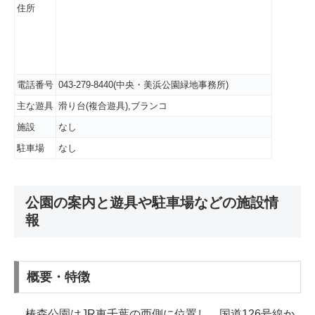
住所
電話番号
043-279-8440(中央・美浜公園緑地事務所)
主な遊具
滑り台(複合遊具),ブランコ
施設
なし
駐車場
なし
公園の案内と遊具や駐車場などの施設情
報
概要・特徴
椿森公園はJR東千葉の西側に位置し、国道126号線か