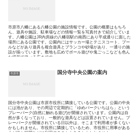
市原市八幡にある八幡公園の施設情報です。公園の概要はもちろ
ん、遊具や施設、駐車場などの情報一覧を写真付きで紹介していま
す。八幡公園はJR内房線の八幡宿駅の南西にあり平成通りに面した
場所にある公園です。公園内にはサッカー場とテニスコート、プー
ルなどがあり遊具も複合遊具とブランコや砂場があり、一通りの施
設が揃っています。敷地も広めでボール遊びや鬼ごっこなども色ん
な場所で遊べる広さです。
国分寺中央公園の案内
市原市
国分寺中央公園は市原市役所に隣接している公園です。公園の中央
には池があり、その周辺で定期的に「ゆめパークいちはら」という
プレーパーク(自然に触れる遊び)が開催されています。公園内は自
然が多くなっており、一般的な遊具などは設置されていません。プ
レーパークが開催されている日以外は、そこまで利用者が多くない
かもしれません。市役所に隣接しているため、市役所に用事がある
人が待ち時間などに利用することもあるかもしれません。