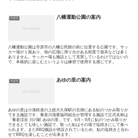
八幡運動公園の案内
市原市
八幡運動公園は市原市の八幡公民館の前に位置する公園です。サッ
カー場が１面あり、他の広場に滑り台がある程度で遊具などは多く
ありません。サッカー場も施設として充実しているわけではないの
で、本格的に楽しむというよりは練習で使用する感じです。
あゆの里の案内
市原市
あゆの里は小湊鉄道の上総大久保駅の北側にある鮎のつかみ取りが
できる施設です。養老川漁業協同組合が管理する施設で正式名称は
「養老渓谷 川の駅 あゆの里」です。6月～9月に鮎のつかみ取りが
できるとても珍しい施設で、取った鮎はその場で塩焼きにして食べ
られます。またBBQ施設が併設されているため、鮎の塩焼きと合わ
せてBBQを楽しむことが出来ます。