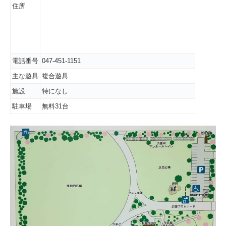
住所
電話番号
047-451-1151
主な遊具
複合遊具
施設
特になし
駐車場
無料31台