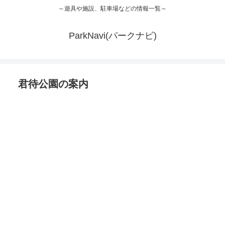
～遊具や施設、駐車場などの情報一覧～
ParkNavi(パークナビ)
君待公園の案内