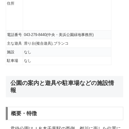
住所
電話番号
043-279-8440(中央・美浜公園緑地事務所)
主な遊具
滑り台(複合遊具),ブランコ
施設
なし
駐車場
なし
公園の案内と遊具や駐車場などの施設情
報
概要・特徴
君待公園はＪＲ本千葉駅の西側、都川に面した位置に