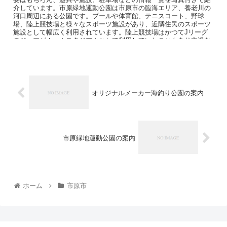
介しています。市原緑地運動公園は市原市の臨海エリア、養老川の
河口周辺にある公園です。プールや体育館、テニスコート、野球
場、陸上競技場と様々なスポーツ施設があり、近隣住民のスポーツ
施設として幅広く利用されています。陸上競技場はかつてJリーグ
のジェフがホームスタジアムとして利用していたこともあり立派な
施設です。野球場と陸上競技場はネーミングライツの導入によりゼ
ットエーにより施設名が命名されています。
オリジナルメーカー海釣り公園の案内
市原緑地運動公園の案内
ホーム
市原市