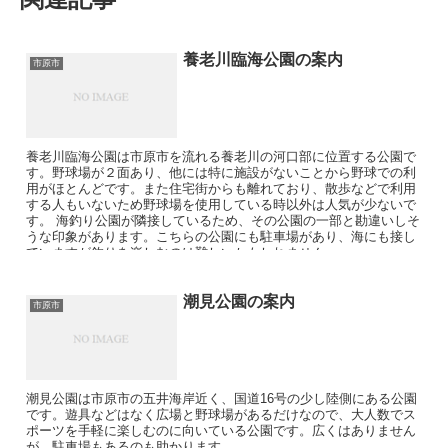
養老川臨海公園の案内
市原市
養老川臨海公園は市原市を流れる養老川の河口部に位置する公園で
す。野球場が２面あり、他には特に施設がないことから野球での利
用がほとんどです。また住宅街からも離れており、散歩などで利用
する人もいないため野球場を使用している時以外は人気が少ないで
す。 海釣り公園が隣接しているため、その公園の一部と勘違いしそ
うな印象があります。こちらの公園にも駐車場があり、海にも接し
ていますが釣りを楽しむのは難しいかもしれません。
潮見公園の案内
市原市
潮見公園は市原市の五井海岸近く、国道16号の少し陸側にある公園
です。遊具などはなく広場と野球場があるだけなので、大人数でス
ポーツを手軽に楽しむのに向いている公園です。広くはありません
が、駐車場もあるのも助かります。