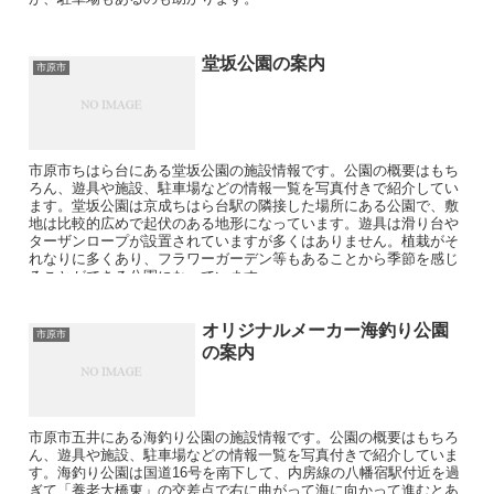
堂坂公園の案内
市原市
市原市ちはら台にある堂坂公園の施設情報です。公園の概要はもち
ろん、遊具や施設、駐車場などの情報一覧を写真付きで紹介してい
ます。堂坂公園は京成ちはら台駅の隣接した場所にある公園で、敷
地は比較的広めで起伏のある地形になっています。遊具は滑り台や
ターザンロープが設置されていますが多くはありません。植栽がそ
れなりに多くあり、フラワーガーデン等もあることから季節を感じ
ることができる公園になっています。
オリジナルメーカー海釣り公園
市原市
の案内
市原市五井にある海釣り公園の施設情報です。公園の概要はもちろ
ん、遊具や施設、駐車場などの情報一覧を写真付きで紹介していま
す。海釣り公園は国道16号を南下して、内房線の八幡宿駅付近を過
ぎて「養老大橋東」の交差点で右に曲がって海に向かって進むとあ