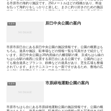
る市原市の海釣り施設です。250メートルほどの桟橋があり、料金
を払って海釣りをしっかりと楽しむ、まさに釣り好きのための施設
です。入口に管理棟のような建物があり、そこでは釣り具の販売や
レンタルの他、食堂などもあり施設も充実しています。
辰巳中央公園の案内
市原市
市原市辰巳台にある辰巳中央公園の施設情報です。公園の概要はも
ちろん、遊具や施設、駐車場などの情報一覧を写真付きで紹介して
います。辰巳中央公園はJR内房線の八幡宿駅の東、京成ちはら線の
ちはら台駅の南西に位置する辰巳台にある公園です。公園内にはと
ても複合遊具とブランコ、鉄棒などの遊具があり、芝生広場も整備
されています。またテニスコートも一面ですがあるため、敷地の広
さに対して利用する人が多い印象の公園です。
市原緑地運動公園の案内
市原市
市原市ちはら台にある市原緑地運動公園の施設情報です。公園の概
要はもちろん、遊具や施設、駐車場などの情報一覧を写真付きで紹